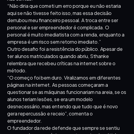
“Não diria que cometi um erro porque eu não estaria
aqui se não tivesse feito isso, mas essa decisão
derrubou meu financeiro pessoal. A troca entre ser
personal e ser empreendedor é complicada. O
personal é muito imediatista com a renda, enquanto a
empresa é um risco sem retorno imediato.”
Outro desafio foi a resistência do público. Apesar de
ter alunos matriculados quando abriu, Sthanke
relembra que recebeu críticas na internet sobre o
método.
“O começo foi bem duro. Viralizamos em diferentes
páginas na internet. As pessoas começaram a
questionar se as máquinas funcionariam na areia, se os
alunos teriam lesões, se era um modelo
desnecessário, mas entendo que tudo que é novo
gera repercussão e receio”, comenta o
empreendedor.
O fundador da rede defende que sempre se sentiu