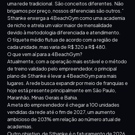
uma rede tradicional. São conceitos diferentes. Não
brigamos por preço, nossos diferenciais são outros.”
Sthanke enxerga a 4BeachGym como uma academia
de nicho e atrela um valor maior de mensalidade
devido à metodologia diferenciada e atendimento.
O tíquete médio flutua de acordo com a região de
cada unidade, mas varia de R$ 320 a R$ 480.
O que vem aí para a 4BeachGym?
Atualmente, com a operação mais estável e o método
de treino validado pelo empreendedor, o principal
plano de Sthanke é levar a 4BeachGym para mais
lugares. A rede busca expandir por meio de franquias e
hoje está presente principalmente em São Paulo,
Maranhão, Minas Gerais e Bahia.
A meta do empreendedor é chegar a 100 unidades
vendidas da rede até o fim de 2027, um aumento
ambicioso de 203% em relação ao número atual de
academias.
Outro objetivo de Sthanke é o faturamento de 2026.