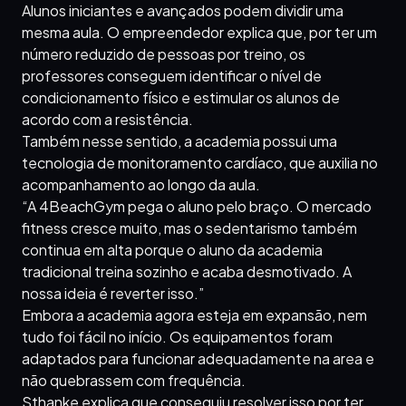
Alunos iniciantes e avançados podem dividir uma
mesma aula. O empreendedor explica que, por ter um
número reduzido de pessoas por treino, os
professores conseguem identificar o nível de
condicionamento físico e estimular os alunos de
acordo com a resistência.
Também nesse sentido, a academia possui uma
tecnologia de monitoramento cardíaco, que auxilia no
acompanhamento ao longo da aula.
“A 4BeachGym pega o aluno pelo braço. O mercado
fitness cresce muito, mas o sedentarismo também
continua em alta porque o aluno da academia
tradicional treina sozinho e acaba desmotivado. A
nossa ideia é reverter isso.”
Embora a academia agora esteja em expansão, nem
tudo foi fácil no início. Os equipamentos foram
adaptados para funcionar adequadamente na area e
não quebrassem com frequência.
Sthanke explica que conseguiu resolver isso por ter