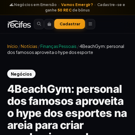
🌊 Negócios em Emersão ·
Vamos Emergir?
· Cadastre-se e
ganhe
50 REC
de bônus
Cadastrar
Início
/
Notícias
/
Finanças Pessoais
/
4BeachGym: personal
dos famosos aproveita o hype dos esporte
Negócios
4BeachGym: personal
dos famosos aproveita
o hype dos esportes na
areia para criar