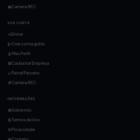
Carteira REC
SUA CONTA
Entrar
Criar conta grátis
Meu Perfil
Cadastrar Empresa
Painel Parceiro
Carteira REC
INFORMAÇÕES
Sobre nós
Termos de Uso
Privacidade
Contato