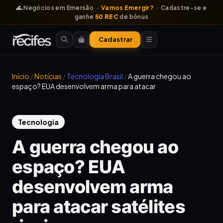
🌊 Negócios em Emersão ·
Vamos Emergir?
· Cadastre-se e
ganhe
50 REC
de bônus
Cadastrar
Início
/
Notícias
/
Tecnologia Brasil
/
A guerra chegou ao
espaço? EUA desenvolvem arma para atacar
Tecnologia
A guerra chegou ao
espaço? EUA
desenvolvem arma
para atacar satélites