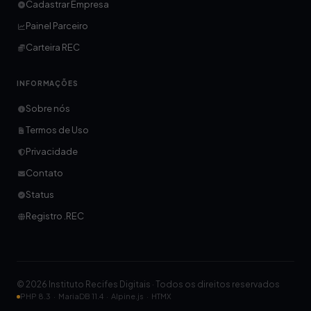
Cadastrar Empresa
Painel Parceiro
Carteira REC
INFORMAÇÕES
Sobre nós
Termos de Uso
Privacidade
Contato
Status
Registro .REC
© 2026 Instituto Recifes Digitais · Todos os direitos reservados
PHP 8.3 · MariaDB 11.4 · Alpine.js · HTMX