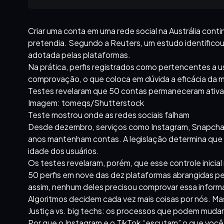
Criar uma conta em uma rede social na Austrália cont
pretendia. Segundo a Reuters, um estudo identificou 
adotada pelas plataformas.
Na prática, perfis registrados como pertencentes a u
comprovação, o que coloca em dúvida a eficácia da 
Testes revelaram que 50 contas permaneceram ativas
Imagem: tomeqs/Shutterstock
Teste mostrou onde as redes sociais falham
Desde dezembro, serviços como Instagram, Snapchat
anos mantenham contas. A legislação determina que a
idade dos usuários.
Os testes revelaram, porém, que esse controle inicia
50 perfis em nove das dez plataformas abrangidas pe
assim, nenhum deles precisou comprovar essa inform
Algoritmos decidem cada vez mais coisas por nós. Ma
Justiça vs. big techs: os processos que podem muda
Por que o Instagram e o TikTok “escutam” o que você 