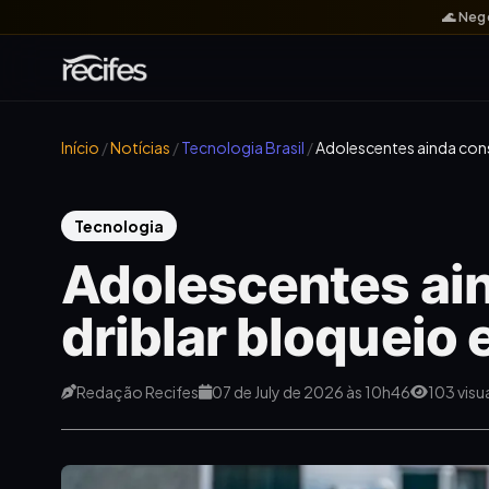
🌊 Neg
Início
/
Notícias
/
Tecnologia Brasil
/
Adolescentes ainda con
Tecnologia
Adolescentes a
driblar bloqueio 
Redação Recifes
07 de July de 2026 às 10h46
103 visu