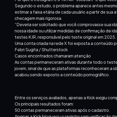
Segundo o estudo, o problema aparece antes mesmo da
estimar a faixa etária de cada usuário a partir de sua
checagem mais rigorosa.
“Deveria ser solicitado que você comprovasse sua i
nossa idade ou utilizar medidas de confirmação de i
testes KJR, responsável pelo teste original em 2025.
Uma conta criada na rede X foi exposta a conteúdo 
Febri Sugita / Shutterstock
Casos encontrados chamaram atenção
As contas permaneceram ativas durante todo o teste
jovem, sinal de que as plataformas reconheceram a id
acabou sendo exposto a conteúdo pornográfico.
Entre os serviços avaliados, apenas a Kick exigiu co
Os principais resultados foram:
50 contas permaneceram ativas após o cadastro.
Apenas a Kick bloqueou o registro sem verificação de