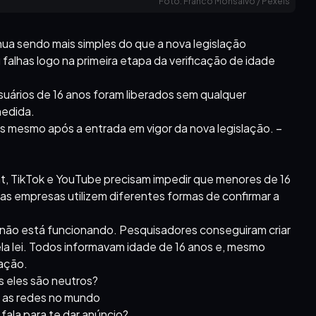
Foto: Franco Monsalvo / Pexels
inua sendo mais simples do que a nova legislação
falhas logo na primeira etapa da verificação de idade
suários de 16 anos foram liberados sem qualquer
medida.
 mesmo após a entrada em vigor da nova legislação. –
, TikTok e YouTube precisam impedir que menores de 16
s empresas utilizem diferentes formas de confirmar a
l não está funcionando. Pesquisadores conseguiram criar
la lei. Todos informavam idade de 16 anos e, mesmo
ação.
s eles são neutros?
r as redes no mundo
fala para te dar anúncio?