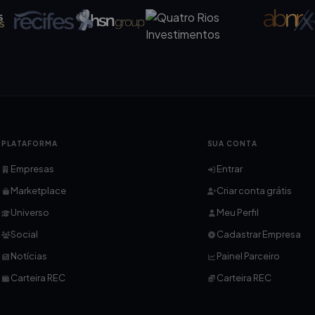
PLATAFORMA
SUA CONTA
Empresas
Entrar
Marketplace
Criar conta grátis
Universo
Meu Perfil
Social
Cadastrar Empresa
Notícias
Painel Parceiro
Carteira REC
Carteira REC