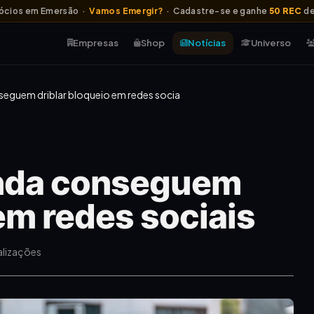
ócios em Emersão ·
Vamos Emergir?
· Cadastre-se e ganhe
50 REC
de
Empresas
Shop
Notícias
Universo
seguem driblar bloqueio em redes socia
inda conseguem
em redes sociais
alizações