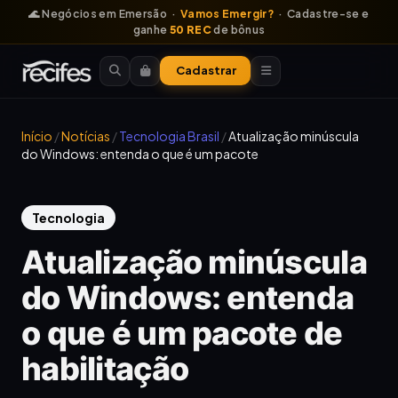
🌊 Negócios em Emersão ·
Vamos Emergir?
· Cadastre-se e
ganhe
50 REC
de bônus
Cadastrar
Início
/
Notícias
/
Tecnologia Brasil
/
Atualização minúscula
do Windows: entenda o que é um pacote
Tecnologia
Atualização minúscula
do Windows: entenda
o que é um pacote de
habilitação