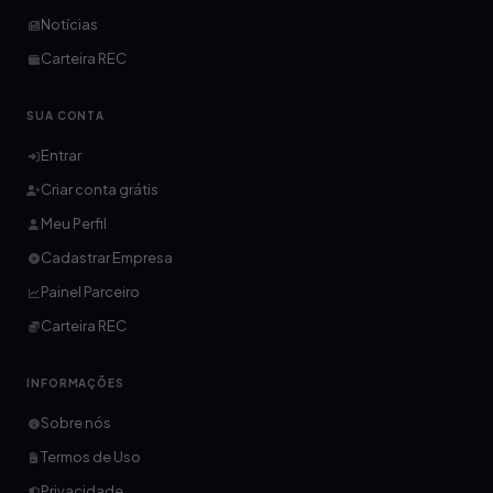
Notícias
Carteira REC
SUA CONTA
Entrar
Criar conta grátis
Meu Perfil
Cadastrar Empresa
Painel Parceiro
Carteira REC
INFORMAÇÕES
Sobre nós
Termos de Uso
Privacidade