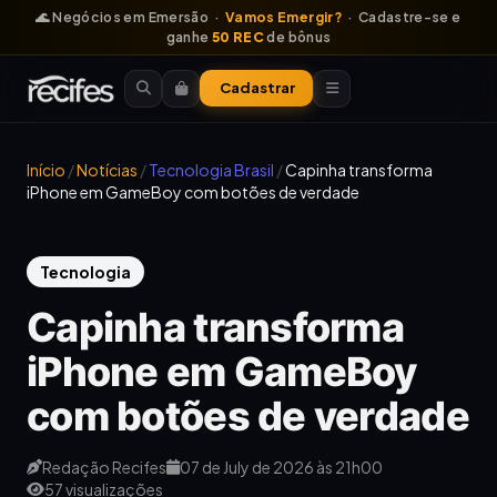
🌊 Negócios em Emersão ·
Vamos Emergir?
· Cadastre-se e
ganhe
50 REC
de bônus
Cadastrar
Início
/
Notícias
/
Tecnologia Brasil
/
Capinha transforma
iPhone em GameBoy com botões de verdade
Tecnologia
Capinha transforma
iPhone em GameBoy
com botões de verdade
Redação Recifes
07 de July de 2026 às 21h00
57 visualizações