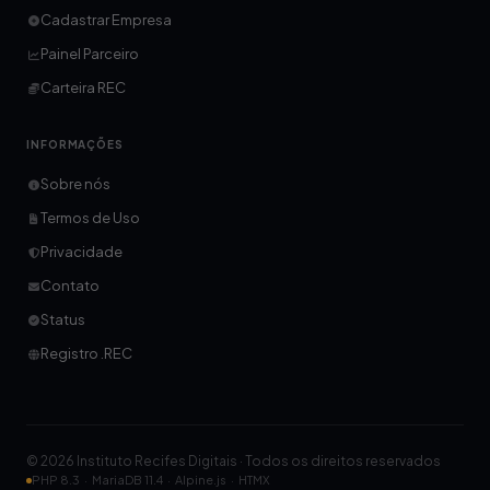
Cadastrar Empresa
Painel Parceiro
Carteira REC
INFORMAÇÕES
Sobre nós
Termos de Uso
Privacidade
Contato
Status
Registro .REC
© 2026 Instituto Recifes Digitais · Todos os direitos reservados
PHP 8.3 · MariaDB 11.4 · Alpine.js · HTMX