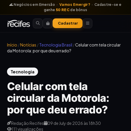
🌊 Negócios em Emersão ·
Vamos Emergir?
· Cadastre-se e
ganhe
50 REC
de bônus
Cadastrar
Início
/
Notícias
/
Tecnologia Brasil
/
Celular com tela circular
da Motorola: por que deu errado?
Tecnologia
Celular com tela
circular da Motorola:
por que deu errado?
Redação Recifes
09 de July de 2026 às 18h30
111 visualizações