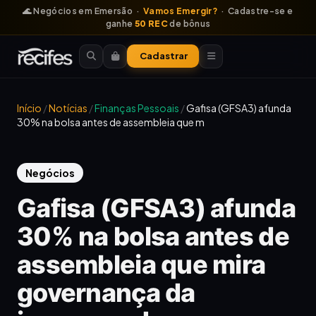
🌊 Negócios em Emersão ·
Vamos Emergir?
· Cadastre-se e
ganhe
50 REC
de bônus
Cadastrar
Início
/
Notícias
/
Finanças Pessoais
/
Gafisa (GFSA3) afunda
30% na bolsa antes de assembleia que m
Negócios
Gafisa (GFSA3) afunda
30% na bolsa antes de
assembleia que mira
governança da