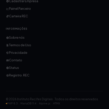
Cadastrar Empresa
Painel Parceiro
Carteira REC
INFORMAÇÕES
Sobre nós
Termos de Uso
Privacidade
Contato
Status
Registro .REC
© 2026 Instituto Recifes Digitais · Todos os direitos reservados
PHP 8.3 · MariaDB 11.4 · Alpine.js · HTMX