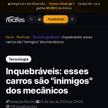
🌊 Negócios em Emersão ·
Vamos Emergir?
· Cadastre-se e
ganhe
50 REC
de bônus
Cadastrar
Início
/
Notícias
/
Tecnologia Brasil
/
Inquebráveis: esses
carros são "inimigos" dos mecânicos
Tecnologia
Inquebráveis: esses
carros são "inimigos"
dos mecânicos
Redação Recifes
05 de July de 2026 às 12h05
128 visualizações