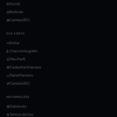
Social
Notícias
Carteira REC
SUA CONTA
Entrar
Criar conta grátis
Meu Perfil
Cadastrar Empresa
Painel Parceiro
Carteira REC
INFORMAÇÕES
Sobre nós
Termos de Uso