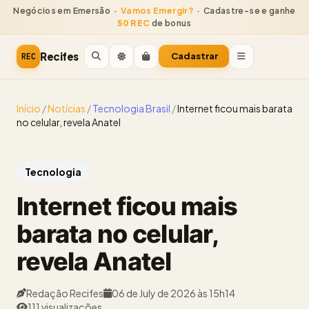
Negócios em Emersão ·
Vamos Emergir?
· Cadastre-se e ganhe
50 REC
de bonus
Recifes
Cadastrar
REC
Início
/
Notícias
/
Tecnologia Brasil
/
Internet ficou mais barata
no celular, revela Anatel
Tecnologia
Internet ficou mais
barata no celular,
revela Anatel
Redação Recifes
06 de July de 2026 às 15h14
111 visualizações