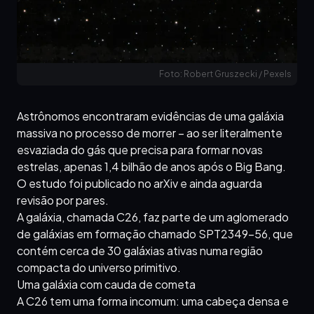
Foto: Robert Gruszecki / Pexels
Astrônomos encontraram evidências de uma galáxia
massiva no processo de morrer – ao ser literalmente
esvaziada do gás que precisa para formar novas
estrelas, apenas 1,4 bilhão de anos após o Big Bang.
O estudo foi publicado no arXiv e ainda aguarda
revisão por pares.
A galáxia, chamada C26, faz parte de um aglomerado
de galáxias em formação chamado SPT2349-56, que
contém cerca de 30 galáxias ativas numa região
compacta do universo primitivo.
Uma galáxia com cauda de cometa
A C26 tem uma forma incomum: uma cabeça densa e