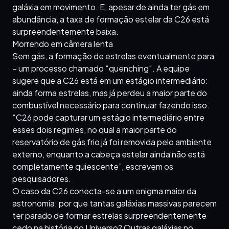
galáxia em movimento. E, apesar de ainda ter gás em
abundância, a taxa de formação estelar da C26 está
surpreendentemente baixa.
Morrendo em câmera lenta
Sem gás, a formação de estrelas eventualmente para
– um processo chamado “quenching“. A equipe
sugere que a C26 está em um estágio intermediário:
ainda forma estrelas, mas já perdeu a maior parte do
combustível necessário para continuar fazendo isso.
“C26 pode capturar um estágio intermediário entre
esses dois regimes, no qual a maior parte do
reservatório de gás frio já foi removida pelo ambiente
externo, enquanto a cabeça estelar ainda não está
completamente quiescente”, escrevem os
pesquisadores.
O caso da C26 conecta-se a um enigma maior da
astronomia: por que tantas galáxias massivas parecem
ter parado de formar estrelas surpreendentemente
cedo na história do Universo? Outras galáxias no