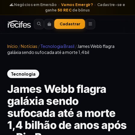
🌊 Negócios em Emersão ·
Vamos Emergir?
· Cadastre-se e
ganhe
50 REC
de bônus
Cadastrar
Início
/
Notícias
/
Tecnologia Brasil
/
James Webb flagra
galáxia sendo sufocada até a morte 1,4 bil
Tecnologia
James Webb flagra
galáxia sendo
sufocada até a morte
1,4 bilhão de anos após