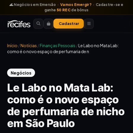
🌊 Negócios em Emersão ·
Vamos Emergir?
· Cadastre-se e
ganhe
50 REC
de bônus
Cadastrar
Início
/
Notícias
/
Finanças Pessoais
/
Le Labo no Mata Lab:
como é o novo espaço de perfumaria de n
Negócios
Le Labo no Mata Lab:
como é o novo espaço
de perfumaria de nicho
em São Paulo