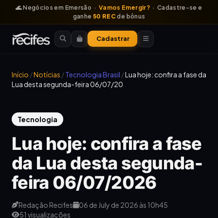
🌊 Negócios em Emersão ·
Vamos Emergir?
· Cadastre-se e
ganhe
50 REC
de bônus
Cadastrar
Início
/
Notícias
/
Tecnologia Brasil
/
Lua hoje: confira a fase da
Lua desta segunda-feira 06/07/20
Tecnologia
Lua hoje: confira a fase
da Lua desta segunda-
feira 06/07/2026
Redação Recifes
06 de July de 2026 às 10h45
51 visualizações