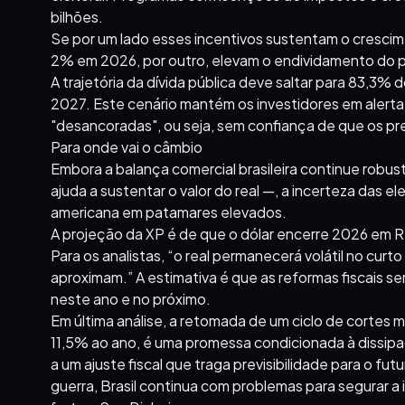
bilhões.
Se por um lado esses incentivos sustentam o cresci
2% em 2026, por outro, elevam o endividamento do pa
A trajetória da dívida pública deve saltar para 83,3
2027. Este cenário mantém os investidores em alerta
"desancoradas", ou seja, sem confiança de que os p
Para onde vai o câmbio
Embora a balança comercial brasileira continue robust
ajuda a sustentar o valor do real —, a incerteza das 
americana em patamares elevados.
A projeção da XP é de que o dólar encerre 2026 em R
Para os analistas, “o real permanecerá volátil no curt
aproximam.” A estimativa é que as reformas fiscais serã
neste ano e no próximo.
Em última análise, a retomada de um ciclo de cortes 
11,5% ao ano, é uma promessa condicionada à dissipaç
a um ajuste fiscal que traga previsibilidade para o f
guerra, Brasil continua com problemas para segurar a i