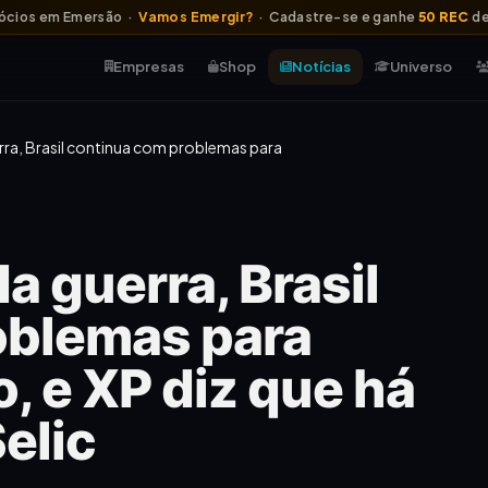
ócios em Emersão ·
Vamos Emergir?
· Cadastre-se e ganhe
50 REC
de
Empresas
Shop
Notícias
Universo
ra, Brasil continua com problemas para
 guerra, Brasil
oblemas para
o, e XP diz que há
Selic