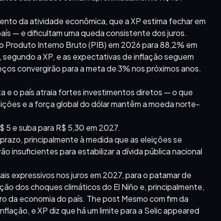
mento da atividade econômica, que a XP estima fechar em
ís — e dificultam uma queda consistente dos juros.
% do Produto Interno Bruto (PIB) em 2026 para 88,2% em
, segundo a XP, e as expectativas de inflação seguem
reços convergirão para a meta de 3% nos próximos anos.
a e o país atraia fortes investimentos diretos — o que
eleições e a força global do dólar mantêm a moeda norte-
$ 5 e suba para R$ 5,30 em 2027.
o prazo, principalmente à medida que as eleições se
o insuficientes para estabilizar a dívida pública nacional
mais expressivos nos juros em 2027, para o patamar de
ão dos choques climáticos do El Niño e, principalmente,
uturo da economia do país. The post Mesmo com fim da
nflação, e XP diz que há um limite para a Selic appeared