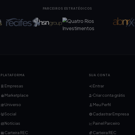
PARCEIROS ESTRATÉGICOS
PLATAFORMA
SUA CONTA
Empresas
Entrar
Marketplace
Criar conta grátis
Universo
Meu Perfil
Social
Cadastrar Empresa
Notícias
Painel Parceiro
Carteira REC
Carteira REC