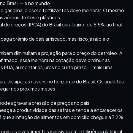
 no Brasil — e no mundo.
 gasolina, diesel e fertilizantes deve melhorar. O mesmo
aéreas, fretes e plásticos.
al de preços (IPCA) do Brasil para baixo: de 5,5% ao final
aga prêmio de país arriscado, mas risco já não é o
ambém diminuíram a projeção para o preço do petróleo. A
onfirmado, essa melhora na cotação deve diminuir as
s EUA) aumentar os juros no curto prazo — mais uma
ra dissipar as nuvens no horizonte do Brasil. Os analistas
regar nos próximos meses.
pode agravar a pressão de preços no país.
eaça a produtividade das safras e tende a encarecer os
 é que a inflação de alimentos em domicílio chegue a 7,2%
com os investimentos massivos em Inteligência Artificial