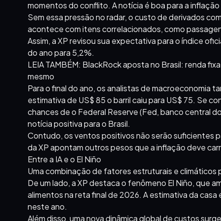
momentos do conflito. A notícia é boa para a inflação
Sem essa pressão no radar, o custo de derivados como
acontece com itens correlacionados, como passagens 
Assim, a XP revisou sua expectativa para o índice ofici
do ano para 5,2%.
LEIA TAMBÉM: BlackRock aposta no Brasil: renda fixa p
mesmo
Para o final do ano, os analistas de macroeconomia t
estimativa de US$ 85 o barril caiu para US$ 75. Se c
chances de o Federal Reserve (Fed, banco central do
notícia positiva para o Brasil.
Contudo, os ventos positivos não serão suficientes pa
da XP apontam outros pesos que a inflação deve car
Entre a IA e o El Niño
Uma combinação de fatores estruturais e climáticos 
De um lado, a XP destaca o fenômeno El Niño, que am
alimentos na reta final de 2026. A estimativa da casa
neste ano.
Além disso, uma nova dinâmica global de custos surge 