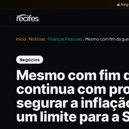
🌊 Neg
Início
/
Notícias
/
Finanças Pessoais
/
Mesmo com fim da guer
Negócios
Mesmo com fim da
continua com pr
segurar a inflaçã
um limite para a 