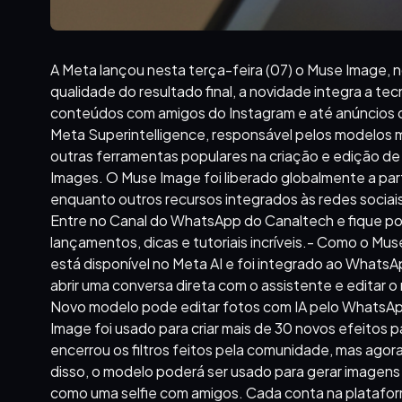
A Meta lançou nesta terça-feira (07) o Muse Image, 
qualidade do resultado final, a novidade integra a te
conteúdos com amigos do Instagram e até anúncios 
Meta Superintelligence, responsável pelos modelos 
outras ferramentas populares na criação e edição 
Images. O Muse Image foi liberado globalmente a partir
enquanto outros recursos integrados às redes sociai
Entre no Canal do WhatsApp do Canaltech e fique por 
lançamentos, dicas e tutoriais incríveis.- Como o M
está disponível no Meta AI e foi integrado ao WhatsA
abrir uma conversa direta com o assistente e editar 
Novo modelo pode editar fotos com IA pelo WhatsAp
Image foi usado para criar mais de 30 novos efeitos p
encerrou os filtros feitos pela comunidade, mas agor
disso, o modelo poderá ser usado para gerar imagens u
como uma selfie com amigos. Cada conta na plataform