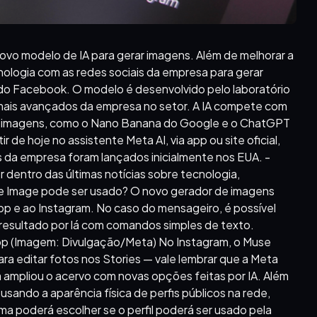
novo modelo de IA para gerar imagens. Além de melhorar a
cnologia com as redes sociais da empresa para gerar
do Facebook. O modelo é desenvolvido pelo laboratório
mais avançados da empresa no setor. A IA compete com
de imagens, como o Nano Banana do Google e o ChatGPT
 de hoje no assistente Meta AI, via app ou site oficial,
s da empresa foram lançados inicialmente nos EUA. -
dentro das últimas notícias sobre tecnologia,
use Image pode ser usado? O novo gerador de imagens
pp e ao Instagram. No caso do mensageiro, é possível
o resultado por lá com comandos simples de texto.
p (Imagem: Divulgação/Meta) No Instagram, o Muse
ara editar fotos nos Stories — vale lembrar que a Meta
a ampliou o acervo com novas opções feitas por IA. Além
sando a aparência física de perfis públicos na rede,
a poderá escolher se o perfil poderá ser usado pela