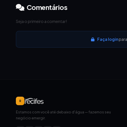
Comentários
Seja o primeiro a comentar!
Faça login
para
R
Estamos com você até debaixo d'água — fazemos seu
negócio emergir.