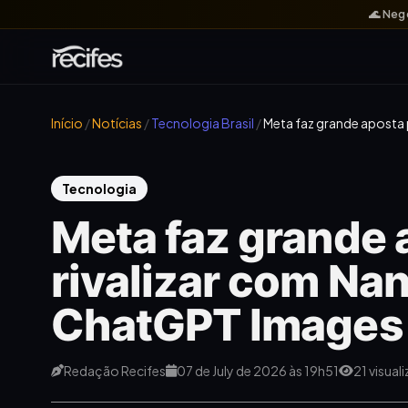
🌊 Neg
Início
/
Notícias
/
Tecnologia Brasil
/
Meta faz grande aposta 
Tecnologia
Meta faz grande 
rivalizar com Na
ChatGPT Images
Redação Recifes
07 de July de 2026 às 19h51
21 visual