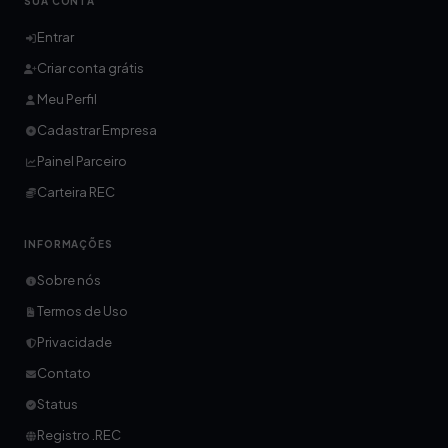
SUA CONTA
Entrar
Criar conta grátis
Meu Perfil
Cadastrar Empresa
Painel Parceiro
Carteira REC
INFORMAÇÕES
Sobre nós
Termos de Uso
Privacidade
Contato
Status
Registro .REC