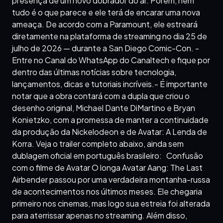
presença de um novo dobrador do ar. Porém, nem
tudo é o que parece e ele terá de encarar uma nova
ameaça. De acordo com a Paramount, ele estreará
diretamente na plataforma de streaming no dia 25 de
julho de 2026 — durante a San Diego Comic-Con. -
Entre no Canal do WhatsApp do Canaltech e fique por
dentro das últimas notícias sobre tecnologia,
lançamentos, dicas e tutoriais incríveis.- É importante
notar que a obra contará com a dupla que criou o
desenho original, Michael Dante DiMartino e Bryan
Konietzko, com a promessa de manter a continuidade
da produção da Nickelodeon e de Avatar: A Lenda de
Korra. Veja o trailer completo abaixo, ainda sem
dublagem oficial em português brasileiro: Confusão
com o filme de Avatar O longa Avatar Aang: The Last
Airbender passou por uma verdadeira montanha-russa
de acontecimentos nos últimos meses. Ele chegaria
primeiro nos cinemas, mas logo sua estreia foi alterada
para aterrissar apenas no streaming. Além disso,