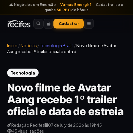
🌊 Negócios em Emersão ·
Vamos Emergir?
· Cadastre-se e
ganhe
50 REC
de bônus
Cadastrar
Início
/
Notícias
/
Tecnologia Brasil
/
Novo filme de Avatar
Aang recebe 1º trailer oficial e data d
Tecnologia
Novo filme de Avatar
Aang recebe 1º trailer
oficial e data de estreia
Redação Recifes
07 de July de 2026 às 19h45
45 visualizações