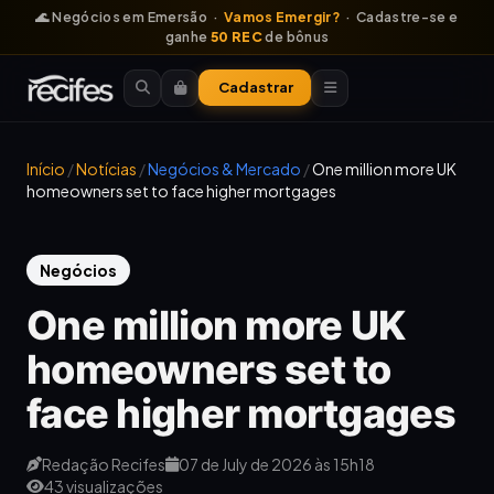
🌊 Negócios em Emersão ·
Vamos Emergir?
· Cadastre-se e
ganhe
50 REC
de bônus
Cadastrar
Início
/
Notícias
/
Negócios & Mercado
/
One million more UK
homeowners set to face higher mortgages
Negócios
One million more UK
homeowners set to
face higher mortgages
Redação Recifes
07 de July de 2026 às 15h18
43 visualizações