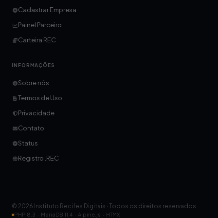
Cadastrar Empresa
Painel Parceiro
Carteira REC
INFORMAÇÕES
Sobre nós
Termos de Uso
Privacidade
Contato
Status
Registro .REC
© 2026 Instituto Recifes Digitais · Todos os direitos reservados
PHP 8.3 · MariaDB 11.4 · Alpine.js · HTMX