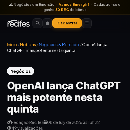
🌊 Negócios em Emersão ·
Vamos Emergir?
· Cadastre-se e
ganhe
50 REC
de bônus
Cadastrar
Início
/
Notícias
/
Negócios & Mercado
/
OpenAI lança
ChatGPT mais potente nesta quinta
Negócios
OpenAI lança ChatGPT
mais potente nesta
quinta
Redação Recifes
08 de July de 2026 às 13h22
49 visualizações