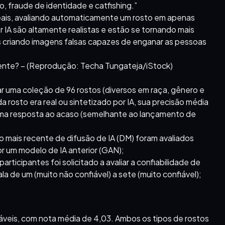
 fraude de identidade e catfishing.”
eais, avaliando automaticamente um rosto em apenas
 IA são altamente realistas e estão se tornando mais
as criando imagens falsas capazes de enganar as pessoas
ente? – (Reprodução: Techa Tungateja/iStock)
r uma coleção de 96 rostos (diversos em raça, gênero e
a rosto era real ou sintetizado por IA, sua precisão média
uma resposta ao acaso (semelhante ao lançamento de
mais recente de difusão de IA (DM) foram avaliados
r um modelo de IA anterior (GAN);
icipantes foi solicitado a avaliar a confiabilidade de
 de um (muito não confiável) a sete (muito confiável);
áveis, com nota média de 4,03. Ambos os tipos de rostos