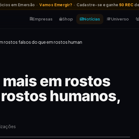
ócios em Emersão ·
Vamos Emergir?
· Cadastre-se e ganhe
50 REC
de
Empresas
Shop
Notícias
Universo
m rostos falsos do que em rostos human
 mais em rostos
 rostos humanos,
lizações