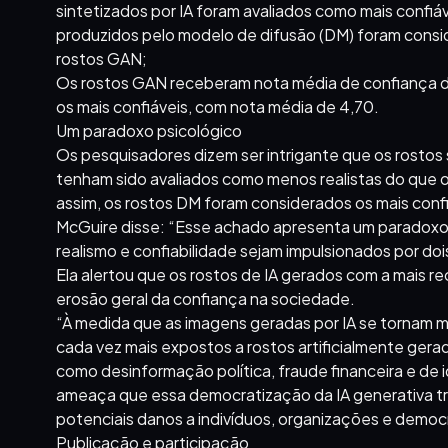
sintetizados por IA foram avaliados como mais confiáv
produzidos pelo modelo de difusão (DM) foram consid
rostos GAN;
Os rostos GAN receberam nota média de confiança de 
os mais confiáveis, com nota média de 4,70.
Um paradoxo psicológico
Os pesquisadores dizem ser intrigante que os rostos
tenham sido avaliados como menos realistas do que 
assim, os rostos DM foram considerados os mais confi
McGuire disse: “Esse achado apresenta um paradoxo 
realismo e confiabilidade sejam impulsionados por do
Ela alertou que os rostos de IA gerados com a mais r
erosão geral da confiança na sociedade.
“À medida que as imagens geradas por IA se tornam m
cada vez mais expostos a rostos artificialmente gera
como desinformação política, fraude financeira e de
ameaça que essa democratização da IA generativa tr
potenciais danos a indivíduos, organizações e democ
Publicação e participação