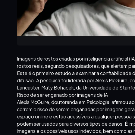
Imagens de rostos criadas por inteligência artificial 
rostos reais, segundo pesquisadores, que alertam par
Este é o primeiro estudo a examinar a confiabilidade 
difusão. A pesquisa foi liderada por Alexis McGuire, 
Lancaster, Maty Bohacek, da Universidade de Stanford
Risco de ser enganado por imagens de IA
Alexis McGuire, doutoranda em Psicologia, afirmou a
correm o risco de serem enganadas por imagens gera
espaço online e estão acessíveis a qualquer pessoa 
podem ser usados para diversos tipos de danos. É impo
imagens e os possíveis usos indevidos, bem como as 