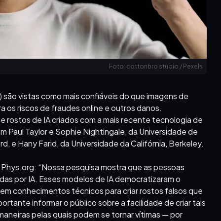
Foto: cottonbro studio / Pexels
(IA) são vistas como mais confiáveis do que imagens de
a os riscos de fraudes online e outros danos.
de rostos de IA criados com a mais recente tecnologia de
com Paul Taylor e Sophie Nightingale, da Universidade de
, e Hany Farid, da Universidade da Califórnia, Berkeley.
o Phys.org: “Nossa pesquisa mostra que as pessoas
das por IA. Esses modelos de IA democratizaram o
sem conhecimentos técnicos para criar rostos falsos que
rtante informar o público sobre a facilidade de criar tais
maneiras pelas quais podem se tornar vítimas — por