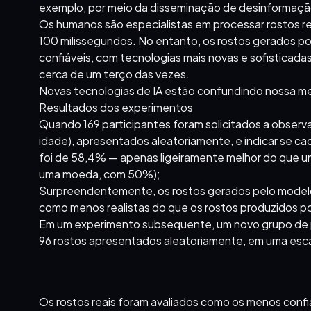
exemplo, por meio da disseminação de desinformação,
Os humanos são especialistas em processar rostos r
100 milissegundos. No entanto, os rostos gerados por
confiáveis, com tecnologias mais novas e sofisticad
cerca de um terço das vezes.
Novas tecnologias de IA estão confundindo nossa m
Resultados dos experimentos
Quando 169 participantes foram solicitados a observa
idade), apresentados aleatoriamente, e indicar se cad
foi de 58,4% — apenas ligeiramente melhor do que 
uma moeda, com 50%);
Surpreendentemente, os rostos gerados pelo modelo 
como menos realistas do que os rostos produzidos po
Em um experimento subsequente, um novo grupo de part
96 rostos apresentados aleatoriamente, em uma escala
Os rostos reais foram avaliados como os menos confi