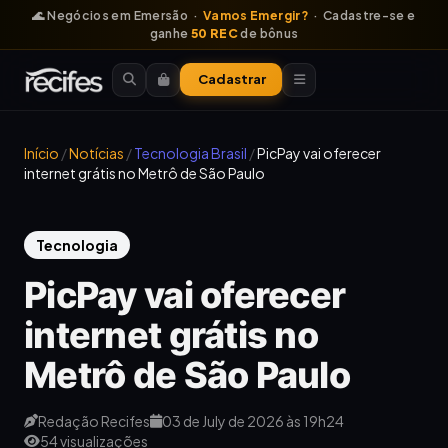
🌊 Negócios em Emersão ·
Vamos Emergir?
· Cadastre-se e
ganhe
50 REC
de bônus
Cadastrar
Início
/
Notícias
/
Tecnologia Brasil
/
PicPay vai oferecer
internet grátis no Metrô de São Paulo
Tecnologia
PicPay vai oferecer
internet grátis no
Metrô de São Paulo
Redação Recifes
03 de July de 2026 às 19h24
54 visualizações