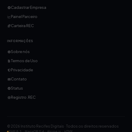
Cadastrar Empresa
Painel Parceiro
Carteira REC
INFORMAÇÕES
Sobre nós
Termos de Uso
Privacidade
Contato
Status
Registro .REC
© 2026 Instituto Recifes Digitais · Todos os direitos reservados
PHP 8.3 · MariaDB 11.4 · Alpine.js · HTMX