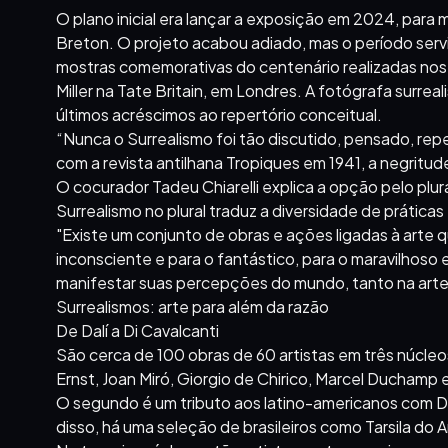
O plano inicial era lançar a exposição em 2024, para 
Breton. O projeto acabou adiado, mas o período serviu
mostras comemorativas do centenário realizadas nos 
Miller na Tate Britain, em Londres. A fotógrafa surrea
últimos acréscimos ao repertório conceitual.
“Nunca o Surrealismo foi tão discutido, pensado, rep
com a revista antilhana Tropiques em 1941, a negritude 
O cocurador Tadeu Chiarelli explica a opção pelo plur
Surrealismo no plural traduz a diversidade de prátic
"Existe um conjunto de obras e ações ligadas à arte
inconsciente e para o fantástico, para o maravilhoso e
manifestar suas percepções do mundo, tanto na arte 
Surrealismos: arte para além da razão
De Dalí a Di Cavalcanti
São cerca de 100 obras de 60 artistas em três núcleos
Ernst, Joan Miró, Giorgio de Chirico, Marcel Duchamp 
O segundo é um tributo aos latino-americanos com D
disso, há uma seleção de brasileiros como Tarsila do A