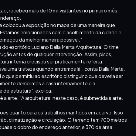
zão, recebeu mais de 10 mil visitantes no primeiro mês.
 endereço.
ade colocou a exposição no mapa de uma maneira que
“Estamos emocionados com o acolhimento da cidade e
começou da melhor maneira possível.”
o escritório Luciano Dalla Marta Arquitetura. O time
ução antes de qualquer intervenção. Assim, pisos,
ura interna precisou ser praticamente refeita.
va uma tristeza quando entramos lá”, conta Dalla Marta.
 o que permitiu ao escritório distinguir o que deveria ser
camente demolimos a casa internamente e a
de estrutura”, explica.
é a arte. “A arquitetura, neste caso, é submetida à arte.
es quanto para os trabalhos mantidos em acervo. Isso
ção, climatização e circulação. O terreno tem 700 metros
 quase o dobro do endereço anterior, e 370 de área