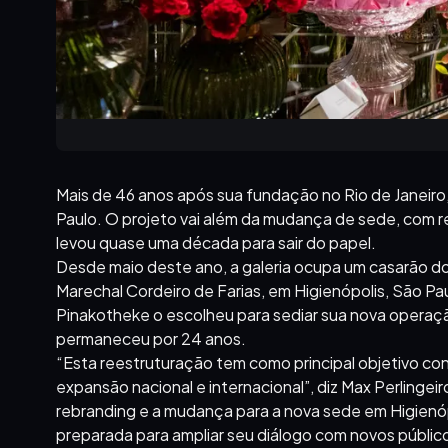
Mais de 46 anos após sua fundação no Rio de Janeir
Paulo. O projeto vai além da mudança de sede, com r
levou quase uma década para sair do papel.
Desde maio deste ano, a galeria ocupa um casarão do
Marechal Cordeiro de Farias, em Higienópolis, São Pa
Pinakotheke o escolheu para sediar sua nova operaçã
permaneceu por 24 anos.
“Esta reestruturação tem como principal objetivo c
expansão nacional e internacional”, diz Max Perlingei
rebranding e a mudança para a nova sede em Higienó
preparada para ampliar seu diálogo com novos públic