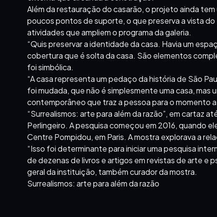
Além da restauração do casarão, o projeto ainda tem
poucos pontos de suporte, o que preserva a vista do
atividades que ampliem o programa da galeria.
“Quis preservar a identidade da casa. Havia um esp
cobertura que é solta da casa. São elementos compl
foi simbólica.
“A casa representa um pedaço da história de São Pau
foi mudada, que não é simplesmente uma casa, mas u
contemporâneo que traz a pessoa para o momento at
“Surrealismos: arte para além da razão”, em cartaz a
Perlingeiro. A pesquisa começou em 2016, quando ele
Centre Pompidou, em Paris. A mostra explorava a relaçã
“Isso foi determinante para iniciar uma pesquisa inter
de dezenas de livros e artigos em revistas de arte e ps
geral da instituição, também curador da mostra.
Surrealismos: arte para além da razão