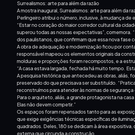
Surrealismos: arte para além da razão
A mostra inaugural, Surrealismos: arte para além da ra
Perlingeiro atribui o número, inclusive, à mudança de
“Estar no coração do maior corredor cultural da cid
superou todas as nossas expectativas”, comemora. 
dos paulistanos, que confirmam que essa nova fase 
A obra de adequação e modernização ficou por conta d
responsável mapeou os elementos originais da constr
molduras e proporções foram recompostos, e a estrut
“A casa estava largada, fechada há muito tempo. Esta
A pesquisa histórica que antecedeu as obras, aliás, foi
preservado do que precisava ser substituído. “Prati
reconstruímos para atender às normas de segurança e 
Para o arquiteto, aliás, a grande protagonista na casa 
Elas não devem competir.”
Os espaços foram repensados tanto para as exposiçõ
que exige exigências técnicas específicas de ilumina
quadrados. Deles, 180 se dedicam à área expositiva,
externa que circunda a construção.