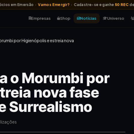
ócios em Emersão ·
Vamos Emergir?
· Cadastre-se e ganhe
50 REC
de
Empresas
Shop
Notícias
Universo
rumbi por Higienópolis e estreia nova
a o Morumbi por
treia nova fase
e Surrealismo
alizações