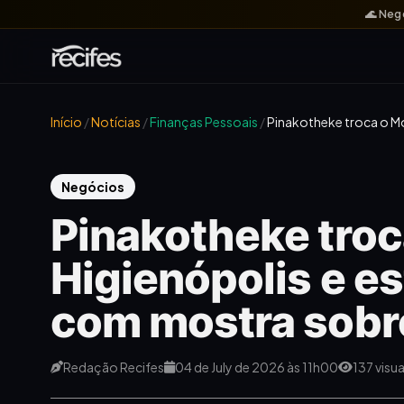
🌊 Neg
Início
/
Notícias
/
Finanças Pessoais
/
Pinakotheke troca o Mo
Negócios
Pinakotheke troc
Higienópolis e es
com mostra sobr
Redação Recifes
04 de July de 2026 às 11h00
137 visu