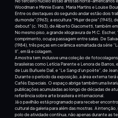
No terceiro núcleo estão artistas norte-americanos
Woodman e Minnie Evans. Maria Martins e Louise Bourg
Entre os destaques do segundo andar estão dois traba
du monde” (1963); a escultura “Mujer de pie” (1945)
debout” (c. 1963), de Alberto Giacometti, também em
No mesmo piso, a grande xilogravura de M.C. Escher
comprimento, ocupa passagem entre salas. De Salvado
(1984), três peças em cerâmica esmaltada da série “L
II”, em lã e colagem.
A mostra tem inclusive uma coleção de fotocolagen
brasileiras como Letícia Parente e Lenora de Barros, 
de Luis Buñuele Dalí, e “Le Sang d’un poète”, de Jean
Durante o período da exposição, a área externa terá
Cafés Especiais. O espaço abriga também uma livrari
publicações acumuladas ao longo de décadas de atu
referência sobre arte brasileira e internacional.
Já o pavilhão está programado para receber encontr
cultural da galeria para além das mostras. A intenção
polo de atividade contínua, não apenas durante as t