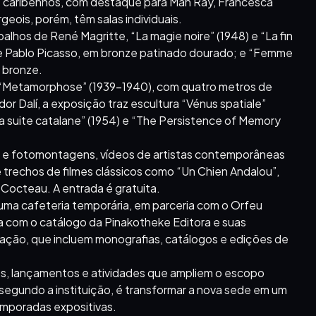
 e caribenhos, com destaque para Man Ray, Francesca
eois, porém, têm salas individuais.
lhos de René Magritte, “La magie noire” (1948) e “La fin
, de Pablo Picasso, em bronze patinado dourado; e “Femme
 bronze.
, “Metamorphose” (1939-1940), com quatro metros de
r Dalí, a exposição traz escultura “Vénus spatiale”
a suite catalane” (1954) e “The Persistence of Memory
s e fotomontagens, vídeos de artistas contemporâneas
e trechos de filmes clássicos como “Un Chien Andalou”,
 Cocteau. A entrada é gratuita.
 uma cafeteria temporária, em parceria com o Orfeu
a com o catálogo da Pinakotheke Editora e suas
ação, que incluem monografias, catálogos e edições de
os, lançamentos e atividades que ampliem o escopo
, segundo a instituição, é transformar a nova sede em um
emporadas expositivas.