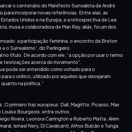
marcar o centenário do Manifesto Surrealista de André
 para incorporar novas referências. Entre elas, as
Estados Unidos e na Europa, e a retrospectiva de Lee
lista, musa e colaboradora de Man Ray, aliás, foi um dos
ensado: a participação feminina, o encontro de Breton
e o Surrealismo”, diz Perlingeiro.
al no título. De acordo com ele, “a opção por usar o termo
as e teorizações acerca do movimento".
 que pode ser entendido como voltado para o
 para o onírico, utilizado por aqueles que desejaram
quanto na política.”
. O primeiro traz europeus: Dalí, Magritte, Picasso, Max
e Louise Bourgeois, entre outros.
iego Rivera, Leonora Carrington e Roberto Matta. Além
maral, Ismael Nery, Di Cavalcanti, Athos Bulcão e Tunga.