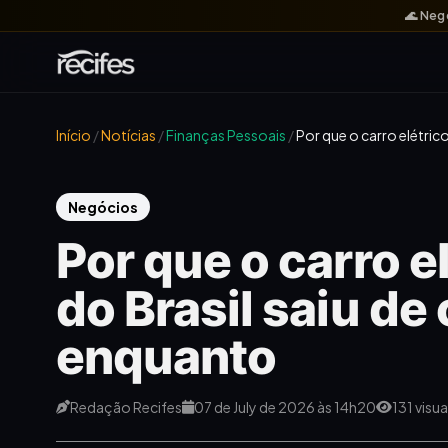
🌊 Neg
Início
/
Notícias
/
Finanças Pessoais
/
Por que o carro elétric
Negócios
Por que o carro e
do Brasil saiu de
enquanto
Redação Recifes
07 de July de 2026 às 14h20
131 visu