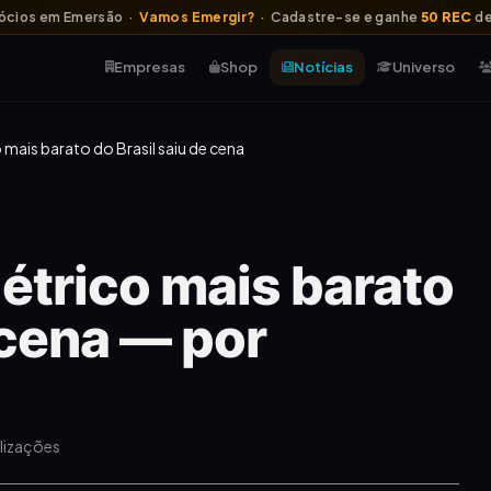
ócios em Emersão ·
Vamos Emergir?
· Cadastre-se e ganhe
50 REC
de
Empresas
Shop
Notícias
Universo
o mais barato do Brasil saiu de cena
létrico mais barato
 cena — por
alizações