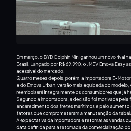
Em março, o BYD Dolphin Mini ganhou um novo rival na
Brasil. Lançado por R$ 69.990, o JMEV Emova Easy as
acessível do mercado.
Quatro meses depois, porém, a importadora E-Motor
e do Emova Urban, versão mais equipada do modelo,
reembolsará integralmente os consumidores que já h
Segundo a importadora, a decisão foi motivada pela 
encarecimento dos fretes marítimos e pelo aumento d
fatores que comprometeram a manutenção da tabela 
A expectativa da importadora é retomar as vendas qu
data definida para a retomada da comercialização d