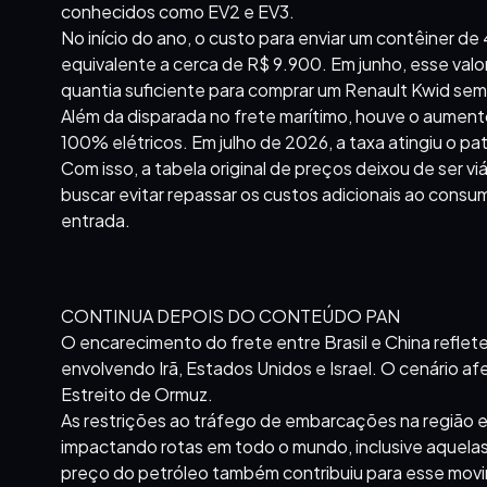
conhecidos como EV2 e EV3.
No início do ano, o custo para enviar um contêiner de
equivalente a cerca de R$ 9.900. Em junho, esse val
quantia suficiente para comprar um Renault Kwid sem
Além da disparada no frete marítimo, houve o aument
100% elétricos. Em julho de 2026, a taxa atingiu o 
Com isso, a tabela original de preços deixou de ser v
buscar evitar repassar os custos adicionais ao cons
entrada.
CONTINUA DEPOIS DO CONTEÚDO PAN
O encarecimento do frete entre Brasil e China reflet
envolvendo Irã, Estados Unidos e Israel. O cenário a
Estreito de Ormuz.
As restrições ao tráfego de embarcações na região el
impactando rotas em todo o mundo, inclusive aquelas
preço do petróleo também contribuiu para esse movi