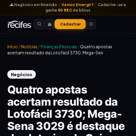
🌊 Negócios em Emersão ·
Vamos Emergir?
· Cadastre-se e
ganhe
50 REC
de bônus
Cadastrar
Início
/
Notícias
/
Finanças Pessoais
/
Quatro apostas
acertam resultado da Lotofácil 3730; Mega-Sen
Negócios
Quatro apostas
acertam resultado da
Lotofácil 3730; Mega-
Sena 3029 é destaque