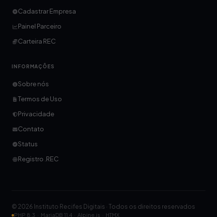
Cadastrar Empresa
Painel Parceiro
Carteira REC
INFORMAÇÕES
Sobre nós
Termos de Uso
Privacidade
Contato
Status
Registro .REC
© 2026 Instituto Recifes Digitais · Todos os direitos reservados
PHP 8.3 · MariaDB 11.4 · Alpine.js · HTMX