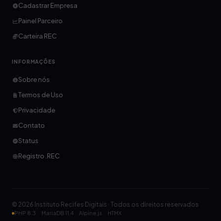
Cadastrar Empresa
Painel Parceiro
Carteira REC
INFORMAÇÕES
Sobre nós
Termos de Uso
Privacidade
Contato
Status
Registro .REC
© 2026 Instituto Recifes Digitais · Todos os direitos reservados
PHP 8.3 · MariaDB 11.4 · Alpine.js · HTMX