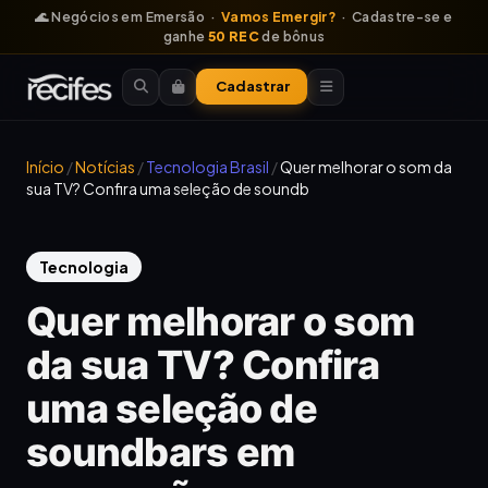
🌊 Negócios em Emersão ·
Vamos Emergir?
· Cadastre-se e
ganhe
50 REC
de bônus
Cadastrar
Início
/
Notícias
/
Tecnologia Brasil
/
Quer melhorar o som da
sua TV? Confira uma seleção de soundb
Tecnologia
Quer melhorar o som
da sua TV? Confira
uma seleção de
soundbars em