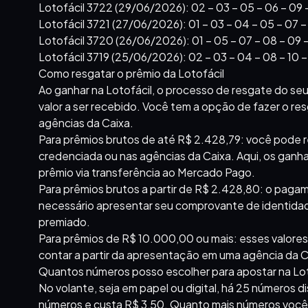
Lotofácil 3722 (29/06/2026): 02 – 03 – 05 – 06 – 09 – 10
Lotofácil 3721 (27/06/2026): 01 – 03 – 04 – 05 – 07 – 08
Lotofácil 3720 (26/06/2026): 01 – 05 – 07 – 08 – 09 – 10
Lotofácil 3719 (25/06/2026): 02 – 03 – 04 – 08 – 10 – 11
Como resgatar o prêmio da Lotofácil
Ao ganhar na Lotofácil, o processo de resgate do seu
valor a ser recebido. Você tem a opção de fazer o re
agências da Caixa.
Para prêmios brutos de até R$ 2.428,79: você pode r
credenciada ou nas agências da Caixa. Aqui, os gan
prêmio via transferência ao Mercado Pago.
Para prêmios brutos a partir de R$ 2.428,80: o paga
necessário apresentar seu comprovante de identidade
premiado.
Para prêmios de R$ 10.000,00 ou mais: esses valores
contar a partir da apresentação em uma agência da C
Quantos números posso escolher para apostar na Lot
No volante, seja em papel ou digital, há 25 números d
números e custa R$ 3,50. Quanto mais números você 