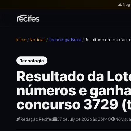
🌊 Neg
Início
/
Notícias
/
Tecnologia Brasil
/
Resultado da Lotofácil 
Tecnologia
Resultado da Loto
números e ganha
concurso 3729 (t
Redação Recifes
07 de July de 2026 às 23h40
48 visu