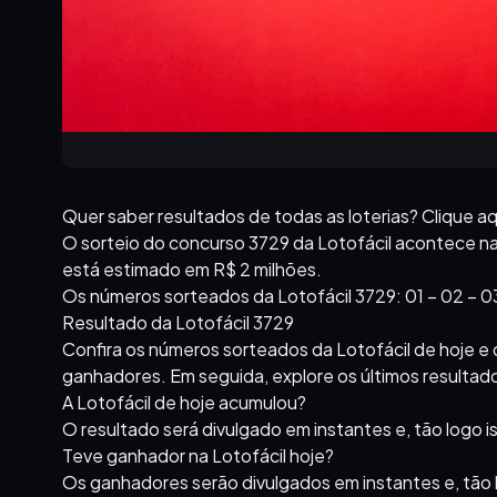
Quer saber resultados de todas as loterias? Clique aq
O sorteio do concurso 3729 da Lotofácil acontece na n
está estimado em R$ 2 milhões.
Os números sorteados da Lotofácil 3729: 01 – 02 – 03 – 0
Resultado da Lotofácil 3729
Confira os números sorteados da Lotofácil de hoje e 
ganhadores. Em seguida, explore os últimos resultado
A Lotofácil de hoje acumulou?
O resultado será divulgado em instantes e, tão logo 
Teve ganhador na Lotofácil hoje?
Os ganhadores serão divulgados em instantes e, tão 