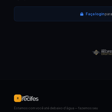
Faça login
para
R
Estamos com você até debaixo d'água — fazemos seu