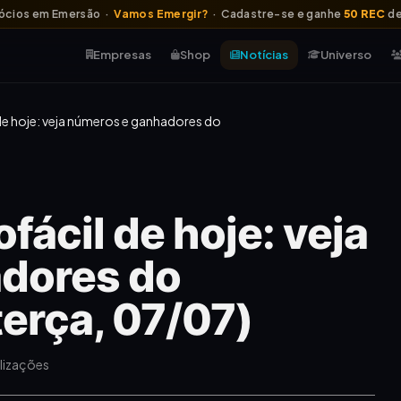
ócios em Emersão ·
Vamos Emergir?
· Cadastre-se e ganhe
50 REC
de
Empresas
Shop
Notícias
Universo
de hoje: veja números e ganhadores do
fácil de hoje: veja
dores do
erça, 07/07)
alizações