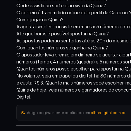
Onde assistir ao sorteio ao vivo da Quina?
O sorteio é transmitido online pelo perfil da Caixa n
Como jogar na Quina?
A aposta simples consiste em marcar 5 números entre
Até que horas é possível apostar na Quina?
As apostas poderão ser feitas até as 20h do mesmo d
Com quantos números se ganha na Quina?
O apostador leva prêmio em dinheiro se acertar a pa
números (terno), 4 números (quadra) e 5 números so
Quantos números posso escolher para apostar na Qu
No volante, seja em papel ou digital, há 80 números 
e custa R$ 3. Quanto mais números você escolher, ma
Quina de hoje: veja números e ganhadores do concur
Digital.
Artigo originalmente publicado em
olhardigital.com.br