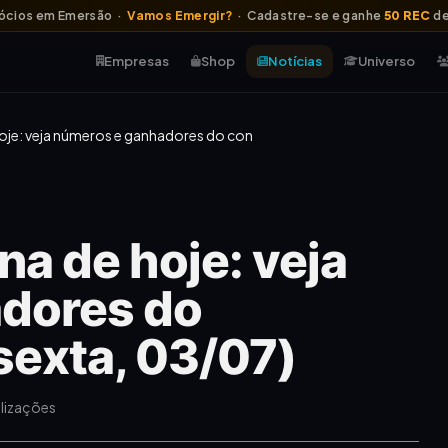
ócios em Emersão ·
Vamos Emergir?
· Cadastre-se e ganhe
50 REC
de
Empresas
Shop
Notícias
Universo
oje: veja números e ganhadores do con
na de hoje: veja
dores do
sexta, 03/07)
alizações