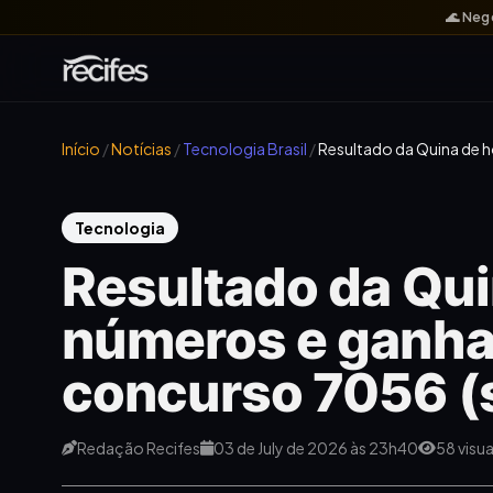
🌊 Neg
Início
/
Notícias
/
Tecnologia Brasil
/
Resultado da Quina de h
Tecnologia
Resultado da Qui
números e ganha
concurso 7056 (
Redação Recifes
03 de July de 2026 às 23h40
58 visu