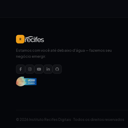
R
Estamos com você até debaixo d'água — fazemos seu
negócio emergir.
© 2026 Instituto Recifes Digitais · Todos os direitos reservados