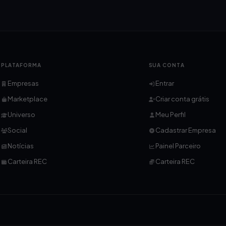
PLATAFORMA
SUA CONTA
Empresas
Entrar
Marketplace
Criar conta grátis
Universo
Meu Perfil
Social
Cadastrar Empresa
Notícias
Painel Parceiro
Carteira REC
Carteira REC