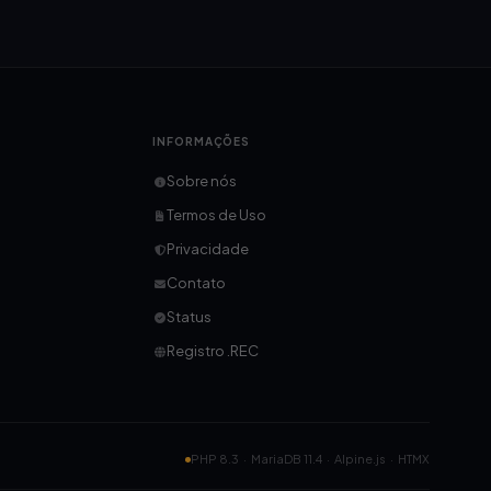
INFORMAÇÕES
Sobre nós
Termos de Uso
Privacidade
Contato
Status
Registro .REC
PHP 8.3 · MariaDB 11.4 · Alpine.js · HTMX