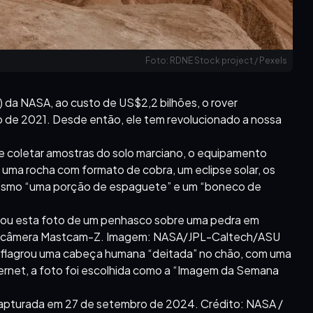
Foto: RDNE Stock project / Pexels
) da NASA, ao custo de US$2,2 bilhões, o rover
o de 2021. Desde então, ele tem revolucionado a nossa
 e coletar amostras do solo marciano, o equipamento
uma rocha com formato de cobra, um eclipse solar, os
mesmo “uma porção de espaguete” e um “boneco de
irou esta foto de um penhasco sobre uma pedra em
de câmera Mastcam-Z. Imagem: NASA/JPL-Caltech/ASU
: flagrou uma cabeça humana “deitada” no chão, com uma
ernet, a foto foi escolhida como a “Imagem da Semana
capturada em 27 de setembro de 2024. Crédito: NASA /