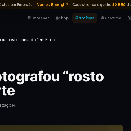
ócios em Emersão ·
Vamos Emergir?
· Cadastre-se e ganhe
50 REC
de
Empresas
Shop
Notícias
Universo
ou “rosto cansado” em Marte
tografou “rosto
te
alizações