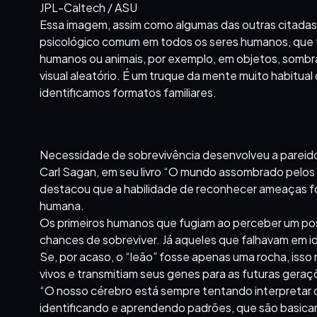
JPL-Caltech / ASU
Essa imagem, assim como algumas das outras citadas
psicológico comum em todos os seres humanos, que 
humanos ou animais, por exemplo, em objetos, sombra
visual aleatório. É um truque da mente muito habitua
identificamos formatos familiares.
Necessidade de sobrevivência desenvolveu a pareido
Carl Sagan, em seu livro “O mundo assombrado pelos 
destacou que a habilidade de reconhecer ameaças foi
humana.
Os primeiros humanos que fugiam ao perceber um pos
chances de sobreviver. Já aqueles que falhavam em id
Se, por acaso, o “leão” fosse apenas uma rocha, iss
vivos e transmitiam seus genes para as futuras geraç
“O nosso cérebro está sempre tentando interpretar o
identificando e aprendendo padrões, que são basicam