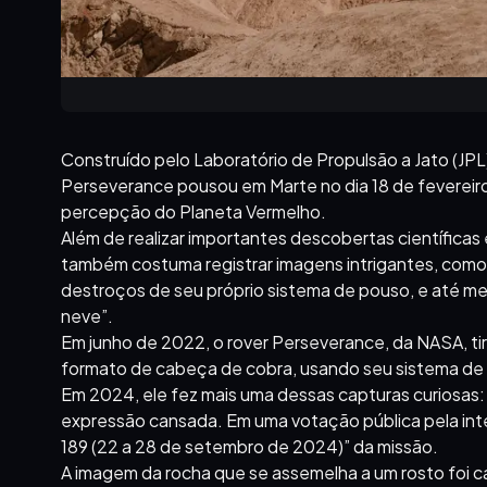
Construído pelo Laboratório de Propulsão a Jato (JPL
Perseverance pousou em Marte no dia 18 de fevereir
percepção do Planeta Vermelho.
Além de realizar importantes descobertas científicas
também costuma registrar imagens intrigantes, como 
destroços de seu próprio sistema de pouso, e até 
neve”.
Em junho de 2022, o rover Perseverance, da NASA, t
formato de cabeça de cobra, usando seu sistema 
Em 2024, ele fez mais uma dessas capturas curiosas
expressão cansada. Em uma votação pública pela int
189 (22 a 28 de setembro de 2024)” da missão.
A imagem da rocha que se assemelha a um rosto foi 