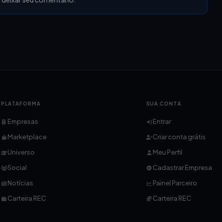
PLATAFORMA
SUA CONTA
Empresas
Entrar
Marketplace
Criar conta grátis
Universo
Meu Perfil
Social
Cadastrar Empresa
Notícias
Painel Parceiro
Carteira REC
Carteira REC