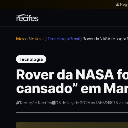
🌊 Neg
Início
/
Notícias
/
Tecnologia Brasil
/
Rover da NASA fotograf
Tecnologia
Rover da NASA fo
cansado” em Mar
Redação Recifes
05 de July de 2026 às 13h39
115 visu