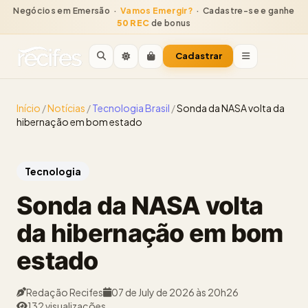
Negócios em Emersão ·
Vamos Emergir?
· Cadastre-se e ganhe
50 REC
de bonus
Cadastrar
Início
/
Notícias
/
Tecnologia Brasil
/
Sonda da NASA volta da
hibernação em bom estado
Tecnologia
Sonda da NASA volta
da hibernação em bom
estado
Redação Recifes
07 de July de 2026 às 20h26
132 visualizações