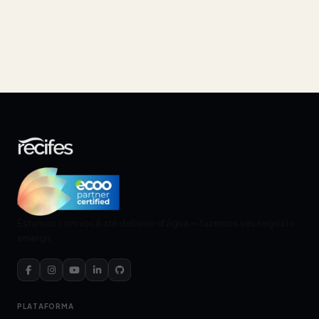
Estamos com você até debaixo d'água — fazemos seu negócio
emergir.
PLATAFORMA