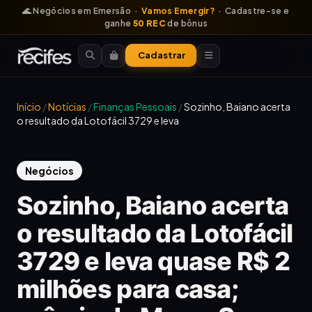
🌊 Negócios em Emersão ·
Vamos Emergir?
· Cadastre-se e
ganhe
50 REC
de bônus
Cadastrar
Início
/
Notícias
/
Finanças Pessoais
/
Sozinho, Baiano acerta
o resultado da Lotofácil 3729 e leva
Negócios
Sozinho, Baiano acerta
o resultado da Lotofácil
3729 e leva quase R$ 2
milhões para casa;