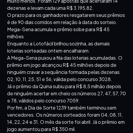
muito menos. Foram 129 apostas que acertaram 14
dezenas e levam cada uma R$ 3.195,82.
O prazo para os ganhadores resgatarem seus prêmios
é de 90 dias corridos em relação à data do sorteio.
Mega-Sena acumula e prêmio sobe para R$ 45
milhões
Enquanto a Lotofácil brilhou sozinha, as demais
loterias sorteadas ontem encalharam.
A Mega-Sena puxou a fila das loterias acumuladas. O
prêmio em jogo alcançou R$ 45 milhões depois de
ninguém cravar a sequência formada pelas dezenas
02, 10, 11, 25, 51 e 56, válida pelo concurso 3028.
Já o prêmio da Quina subiu para R$ 8,5 milhão depois
de ninguém acertar em cheio os números 27, 47, 57, 70
e 78, válidos pelo concurso 7059.
Por fim, a Dia de Sorte 1239 também terminou sem
vencedores. Os números sorteados foram 04, 08, 11,
14, 22, 24 e 31. O mês da sorte foi abril. Já o prêmio em
jogo aumentou para R$ 350 mil.