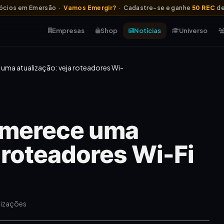
ócios em Emersão ·
Vamos Emergir?
· Cadastre-se e ganhe
50 REC
de
Empresas
Shop
Notícias
Universo
 uma atualização: veja roteadores Wi-
o merece uma
 roteadores Wi-Fi
lizações