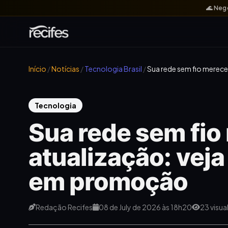
🌊 Neg
Início
/
Notícias
/
Tecnologia Brasil
/
Sua rede sem fio merece
Tecnologia
Sua rede sem fi
atualização: veja
em promoção
Redação Recifes
08 de July de 2026 às 18h20
23 visua