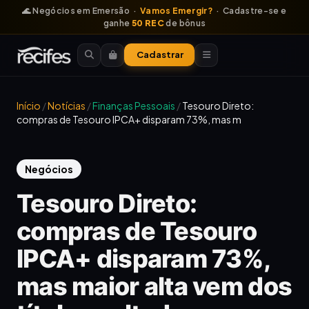
🌊 Negócios em Emersão ·
Vamos Emergir?
· Cadastre-se e
ganhe
50 REC
de bônus
Cadastrar
Início
/
Notícias
/
Finanças Pessoais
/
Tesouro Direto:
compras de Tesouro IPCA+ disparam 73%, mas m
Negócios
Tesouro Direto:
compras de Tesouro
IPCA+ disparam 73%,
mas maior alta vem dos