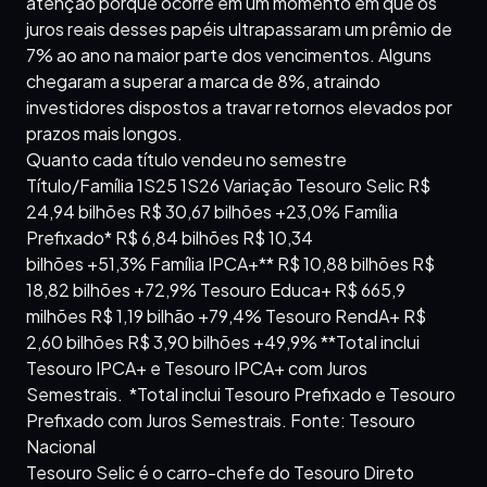
atenção porque ocorre em um momento em que os
juros reais desses papéis ultrapassaram um prêmio de
7% ao ano na maior parte dos vencimentos. Alguns
chegaram a superar a marca de 8%, atraindo
investidores dispostos a travar retornos elevados por
prazos mais longos.
Quanto cada título vendeu no semestre
Título/Família 1S25 1S26 Variação Tesouro Selic R$
24,94 bilhões R$ 30,67 bilhões +23,0% Família
Prefixado* R$ 6,84 bilhões R$ 10,34
bilhões +51,3% Família IPCA+** R$ 10,88 bilhões R$
18,82 bilhões +72,9% Tesouro Educa+ R$ 665,9
milhões R$ 1,19 bilhão +79,4% Tesouro RendA+ R$
2,60 bilhões R$ 3,90 bilhões +49,9% **Total inclui
Tesouro IPCA+ e Tesouro IPCA+ com Juros
Semestrais. *Total inclui Tesouro Prefixado e Tesouro
Prefixado com Juros Semestrais. Fonte: Tesouro
Nacional
Tesouro Selic é o carro-chefe do Tesouro Direto