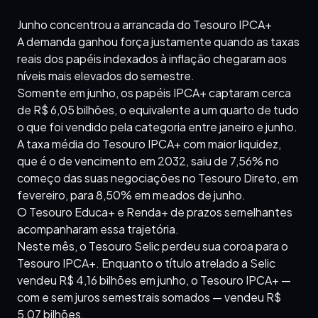
Junho concentrou a arrancada do Tesouro IPCA+
A demanda ganhou força justamente quando as taxas
reais dos papéis indexados à inflação chegaram aos
níveis mais elevados do semestre.
Somente em junho, os papéis IPCA+ captaram cerca
de R$ 6,05 bilhões, o equivalente a um quarto de tudo
o que foi vendido pela categoria entre janeiro e junho.
A taxa média do Tesouro IPCA+ com maior liquidez,
que é o de vencimento em 2032, saiu de 7,56% no
começo das suas negociações no Tesouro Direto, em
fevereiro, para 8,50% em meados de junho.
O Tesouro Educa+ e Renda+ de prazos semelhantes
acompanharam essa trajetória.
Neste mês, o Tesouro Selic perdeu sua coroa para o
Tesouro IPCA+. Enquanto o título atrelado a Selic
vendeu R$ 4,16 bilhões em junho, o Tesouro IPCA+ —
com e sem juros semestrais somados — vendeu R$
5,07 bilhões.