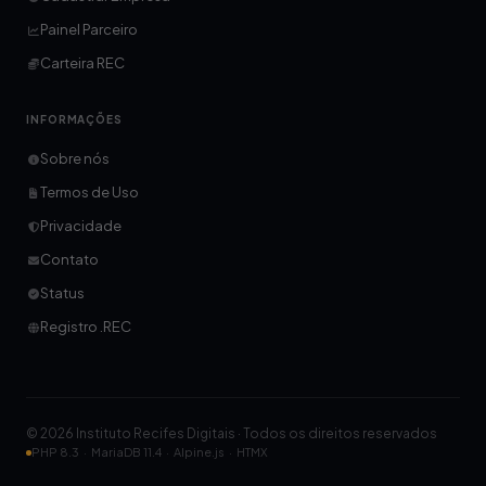
Painel Parceiro
Carteira REC
INFORMAÇÕES
Sobre nós
Termos de Uso
Privacidade
Contato
Status
Registro .REC
© 2026 Instituto Recifes Digitais · Todos os direitos reservados
PHP 8.3 · MariaDB 11.4 · Alpine.js · HTMX